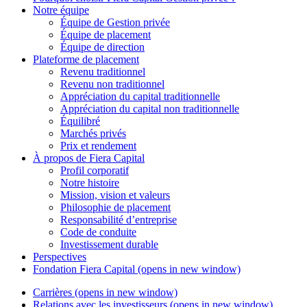
Notre équipe
Équipe de Gestion privée
Équipe de placement
Équipe de direction
Plateforme de placement
Revenu traditionnel
Revenu non traditionnel
Appréciation du capital traditionnelle
Appréciation du capital non traditionnelle
Équilibré
Marchés privés
Prix et rendement
À propos de
Fiera Capital
Profil corporatif
Notre histoire
Mission, vision et valeurs
Philosophie de placement
Responsabilité d’entreprise
Code de conduite
Investissement durable
Perspectives
Fondation
Fiera Capital
(opens in new window)
Carrières
(opens in new window)
Relations avec les investisseurs
(opens in new window)