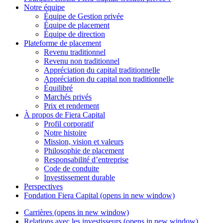
Notre équipe
Équipe de Gestion privée
Équipe de placement
Équipe de direction
Plateforme de placement
Revenu traditionnel
Revenu non traditionnel
Appréciation du capital traditionnelle
Appréciation du capital non traditionnelle
Équilibré
Marchés privés
Prix et rendement
À propos de
Fiera Capital
Profil corporatif
Notre histoire
Mission, vision et valeurs
Philosophie de placement
Responsabilité d’entreprise
Code de conduite
Investissement durable
Perspectives
Fondation
Fiera Capital
(opens in new window)
Carrières
(opens in new window)
Relations avec les investisseurs
(opens in new window)