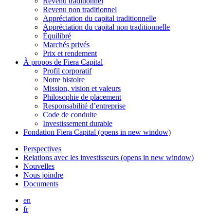
Revenu traditionnel
Revenu non traditionnel
Appréciation du capital traditionnelle
Appréciation du capital non traditionnelle
Équilibré
Marchés privés
Prix et rendement
À propos de
Fiera Capital
Profil corporatif
Notre histoire
Mission, vision et valeurs
Philosophie de placement
Responsabilité d’entreprise
Code de conduite
Investissement durable
Fondation
Fiera Capital
(opens in new window)
Perspectives
Relations avec les investisseurs
(opens in new window)
Nouvelles
Nous joindre
Documents
en
fr