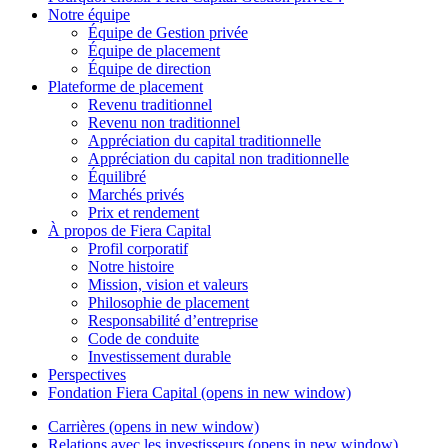
Notre équipe
Équipe de Gestion privée
Équipe de placement
Équipe de direction
Plateforme de placement
Revenu traditionnel
Revenu non traditionnel
Appréciation du capital traditionnelle
Appréciation du capital non traditionnelle
Équilibré
Marchés privés
Prix et rendement
À propos de
Fiera Capital
Profil corporatif
Notre histoire
Mission, vision et valeurs
Philosophie de placement
Responsabilité d’entreprise
Code de conduite
Investissement durable
Perspectives
Fondation
Fiera Capital
(opens in new window)
Carrières
(opens in new window)
Relations avec les investisseurs
(opens in new window)