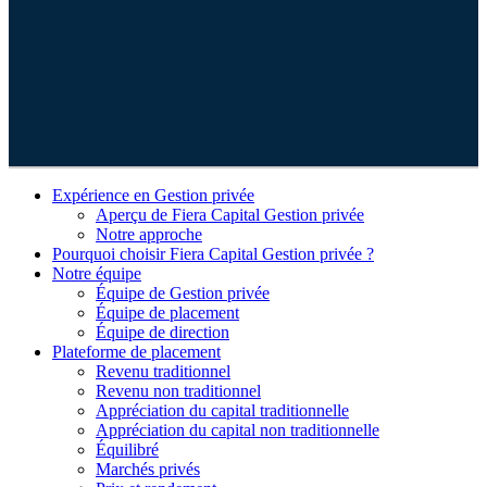
Expérience en Gestion privée
Aperçu de
Fiera Capital
Gestion privée
Notre approche
Pourquoi choisir
Fiera Capital
Gestion privée ?
Notre équipe
Équipe de Gestion privée
Équipe de placement
Équipe de direction
Plateforme de placement
Revenu traditionnel
Revenu non traditionnel
Appréciation du capital traditionnelle
Appréciation du capital non traditionnelle
Équilibré
Marchés privés