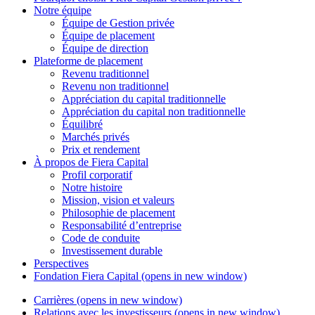
Notre équipe
Équipe de Gestion privée
Équipe de placement
Équipe de direction
Plateforme de placement
Revenu traditionnel
Revenu non traditionnel
Appréciation du capital traditionnelle
Appréciation du capital non traditionnelle
Équilibré
Marchés privés
Prix et rendement
À propos de
Fiera Capital
Profil corporatif
Notre histoire
Mission, vision et valeurs
Philosophie de placement
Responsabilité d’entreprise
Code de conduite
Investissement durable
Perspectives
Fondation
Fiera Capital
(opens in new window)
Carrières
(opens in new window)
Relations avec les investisseurs
(opens in new window)