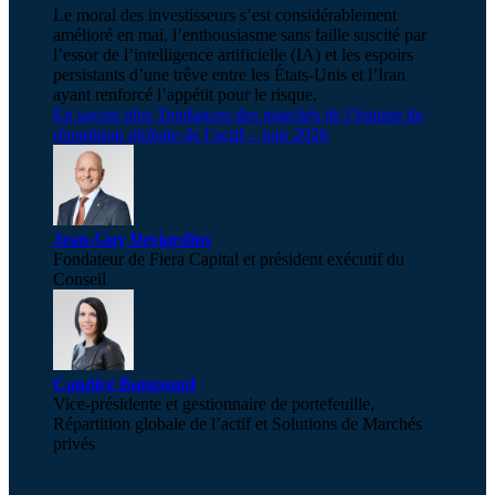
Le moral des investisseurs s’est considérablement
amélioré en mai, l’enthousiasme sans faille suscité par
l’essor de l’intelligence artificielle (IA) et les espoirs
persistants d’une trêve entre les États-Unis et l’Iran
ayant renforcé l’appétit pour le risque.
En savoir plus
Tendances des marchés de l’équipe de
répartition globale de l’actif – juin 2026
Jean-Guy Desjardins
Fondateur de Fiera Capital et président exécutif du
Conseil
Candice Bangsund
Vice-présidente et gestionnaire de portefeuille,
Répartition globale de l’actif et Solutions de Marchés
privés