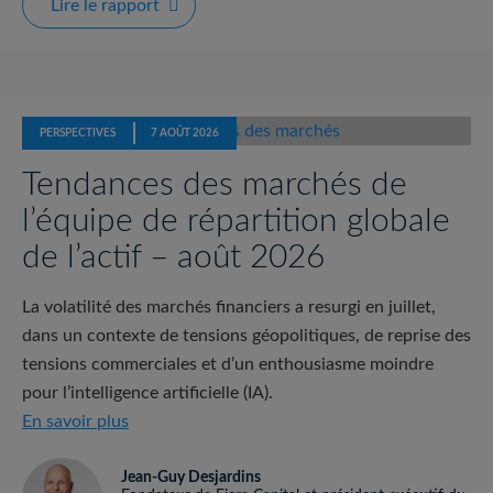
Rapport sur la durabilité 2025
Lire le rapport
Other Insights
PERSPECTIVES
7 AOÛT 2026
Tendances des marchés de
l’équipe de répartition globale
de l’actif – août 2026
La volatilité des marchés financiers a resurgi en juillet,
dans un contexte de tensions géopolitiques, de reprise des
tensions commerciales et d’un enthousiasme moindre
pour l’intelligence artificielle (IA).
Tendances des marchés de l’équipe de répartitio
En savoir plus
Jean-Guy Desjardins