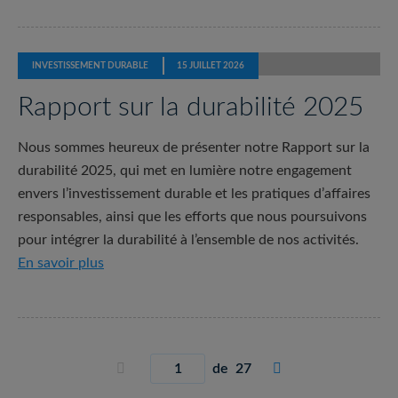
INVESTISSEMENT DURABLE
15 JUILLET 2026
Rapport sur la durabilité 2025
Nous sommes heureux de présenter notre Rapport sur la
durabilité 2025, qui met en lumière notre engagement
envers l’investissement durable et les pratiques d’affaires
responsables, ainsi que les efforts que nous poursuivons
pour intégrer la durabilité à l’ensemble de nos activités.
Rapport sur la durabilité 2025
En savoir plus
Page précédente
Page suivante
Current page


de 27