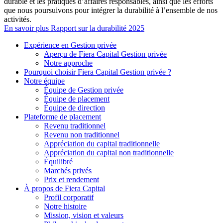
durable et les pratiques d’affaires responsables, ainsi que les efforts
que nous poursuivons pour intégrer la durabilité à l’ensemble de nos
activités.
En savoir plus
Rapport sur la durabilité 2025
Expérience en Gestion privée
Aperçu de
Fiera Capital
Gestion privée
Notre approche
Pourquoi choisir
Fiera Capital
Gestion privée ?
Notre équipe
Équipe de Gestion privée
Équipe de placement
Équipe de direction
Plateforme de placement
Revenu traditionnel
Revenu non traditionnel
Appréciation du capital traditionnelle
Appréciation du capital non traditionnelle
Équilibré
Marchés privés
Prix et rendement
À propos de
Fiera Capital
Profil corporatif
Notre histoire
Mission, vision et valeurs