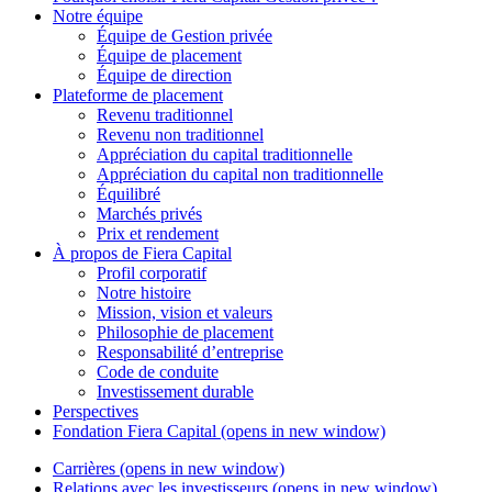
Notre équipe
Équipe de Gestion privée
Équipe de placement
Équipe de direction
Plateforme de placement
Revenu traditionnel
Revenu non traditionnel
Appréciation du capital traditionnelle
Appréciation du capital non traditionnelle
Équilibré
Marchés privés
Prix et rendement
À propos de
Fiera Capital
Profil corporatif
Notre histoire
Mission, vision et valeurs
Philosophie de placement
Responsabilité d’entreprise
Code de conduite
Investissement durable
Perspectives
Fondation
Fiera Capital
(opens in new window)
Carrières
(opens in new window)
Relations avec les investisseurs
(opens in new window)