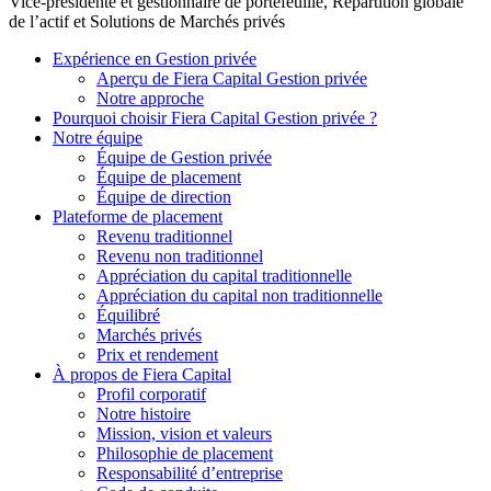
Vice-présidente et gestionnaire de portefeuille, Répartition globale
de l’actif et Solutions de Marchés privés
Expérience en Gestion privée
Aperçu de
Fiera Capital
Gestion privée
Notre approche
Pourquoi choisir
Fiera Capital
Gestion privée ?
Notre équipe
Équipe de Gestion privée
Équipe de placement
Équipe de direction
Plateforme de placement
Revenu traditionnel
Revenu non traditionnel
Appréciation du capital traditionnelle
Appréciation du capital non traditionnelle
Équilibré
Marchés privés
Prix et rendement
À propos de
Fiera Capital
Profil corporatif
Notre histoire
Mission, vision et valeurs
Philosophie de placement
Responsabilité d’entreprise