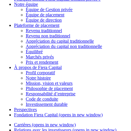
Notre équipe
Équipe de Gestion privée
Équipe de placement
Équipe de direction
Plateforme de placement
Revenu traditionnel
Revenu non traditionnel
Appréciation du capital traditionnelle
Appréciation du capital non traditionnelle
Équilibré
Marchés privés
Prix et rendement
À propos de
Fiera Capital
Profil corporatif
Notre histoire
Mission, vision et valeurs
Philosophie de placement
Responsabilité d’entreprise
Code de conduite
Investissement durable
Perspectives
Fondation
Fiera Capital
(opens in new window)
Carrières
(opens in new window)
Relations avec les investisseurs
(opens in new window)