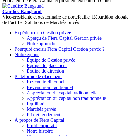
Fondateur de Fiera Capital et président exécutif du Conseil
Candice Bangsund
Vice-présidente et gestionnaire de portefeuille, Répartition globale
de l’actif et Solutions de Marchés privés
Expérience en Gestion privée
Aperçu de
Fiera Capital
Gestion privée
Notre approche
Pourquoi choisir
Fiera Capital
Gestion privée ?
Notre équipe
Équipe de Gestion privée
Équipe de placement
Équipe de direction
Plateforme de placement
Revenu traditionnel
Revenu non traditionnel
Appréciation du capital traditionnelle
Appréciation du capital non traditionnelle
Équilibré
Marchés privés
Prix et rendement
À propos de
Fiera Capital
Profil corporatif
Notre histoire