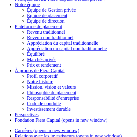
Notre équipe
Équipe de Gestion privée
Équipe de placement
Équipe de direction
Plateforme de placement
Revenu traditionnel
Revenu non traditionnel
Appréciation du capital traditionnelle
Appréciation du capital non traditionnelle
Équilibré
Marchés privés
Prix et rendement
À propos de
Fiera Capital
Profil corporatif
Notre histoire
Mission, vision et valeurs
Philosophie de placement
Responsabilité d’entreprise
Code de conduite
Investissement durable
Perspectives
Fondation
Fiera Capital
(opens in new window)
Carrières
(opens in new window)
Relations avec les investisseurs
(opens in new window)