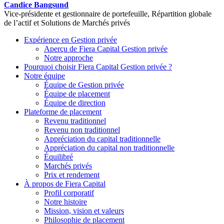
Candice Bangsund
Vice-présidente et gestionnaire de portefeuille, Répartition globale
de l’actif et Solutions de Marchés privés
Expérience en Gestion privée
Aperçu de
Fiera Capital
Gestion privée
Notre approche
Pourquoi choisir
Fiera Capital
Gestion privée ?
Notre équipe
Équipe de Gestion privée
Équipe de placement
Équipe de direction
Plateforme de placement
Revenu traditionnel
Revenu non traditionnel
Appréciation du capital traditionnelle
Appréciation du capital non traditionnelle
Équilibré
Marchés privés
Prix et rendement
À propos de
Fiera Capital
Profil corporatif
Notre histoire
Mission, vision et valeurs
Philosophie de placement