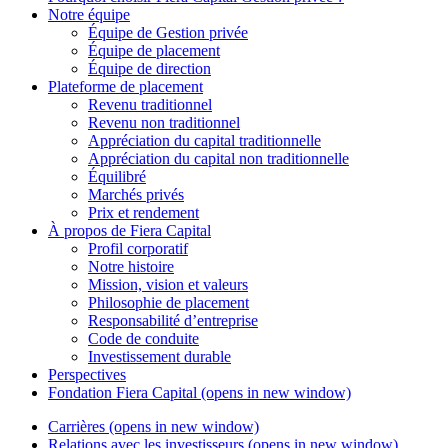
Notre équipe
Équipe de Gestion privée
Équipe de placement
Équipe de direction
Plateforme de placement
Revenu traditionnel
Revenu non traditionnel
Appréciation du capital traditionnelle
Appréciation du capital non traditionnelle
Équilibré
Marchés privés
Prix et rendement
À propos de
Fiera Capital
Profil corporatif
Notre histoire
Mission, vision et valeurs
Philosophie de placement
Responsabilité d’entreprise
Code de conduite
Investissement durable
Perspectives
Fondation
Fiera Capital
(opens in new window)
Carrières
(opens in new window)
Relations avec les investisseurs
(opens in new window)