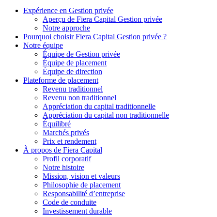
Expérience en Gestion privée
Aperçu de
Fiera Capital
Gestion privée
Notre approche
Pourquoi choisir
Fiera Capital
Gestion privée ?
Notre équipe
Équipe de Gestion privée
Équipe de placement
Équipe de direction
Plateforme de placement
Revenu traditionnel
Revenu non traditionnel
Appréciation du capital traditionnelle
Appréciation du capital non traditionnelle
Équilibré
Marchés privés
Prix et rendement
À propos de
Fiera Capital
Profil corporatif
Notre histoire
Mission, vision et valeurs
Philosophie de placement
Responsabilité d’entreprise
Code de conduite
Investissement durable