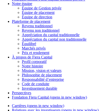
Notre équipe
Équipe de Gestion privée
Équipe de placement
Équipe de direction
Plateforme de placement
Revenu traditionnel
Revenu non traditionnel
Appréciation du capital traditionnelle
Appréciation du capital non traditionnelle
Équilibré
Marchés privés
Prix et rendement
À propos de
Fiera Capital
Profil corporatif
Notre histoire
Mission, vision et valeurs
Philosophie de placement
Responsabilité d’entreprise
Code de conduite
Investissement durable
Perspectives
Fondation
Fiera Capital
(opens in new window)
Carrières
(opens in new window)
Relations avec les investisseurs
(opens in new window)